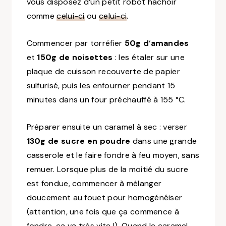
vous disposez d’un petit robot hachoir
comme
celui-ci
ou
celui-ci
.
Commencer par torréfier
50g d
‘
amandes
et
150g de noisettes
: les étaler sur une
plaque de cuisson recouverte de papier
sulfurisé, puis les enfourner pendant 15
minutes dans un four préchauffé à 155 °C.
Préparer ensuite un caramel à sec : verser
130g de sucre en poudre
dans une grande
casserole et le faire fondre à feu moyen, sans
remuer. Lorsque plus de la moitié du sucre
est fondue, commencer à mélanger
doucement au fouet pour homogénéiser
(attention, une fois que ça commence à
fondre, ça va très vite !). Quand le caramel