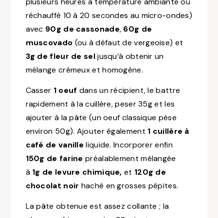
plusieurs heures à température ambiante ou
réchauffé 10 à 20 secondes au micro-ondes)
avec
90g de cassonade
,
60g de
muscovado
(ou à défaut de vergeoise) et
3g de fleur de sel
jusqu’à obtenir un
mélange crémeux et homogène.
Casser
1 oeuf
dans un récipient, le battre
rapidement à la cuillère, peser 35g et les
ajouter à la pâte (un oeuf classique pèse
environ 50g). Ajouter également
1 cuillère à
café de vanille
liquide. Incorporer enfin
150g de farine
préalablement mélangée
à
1g de levure chimique,
et
120g de
chocolat noir
haché en grosses pépites.
La pâte obtenue est assez collante ; la