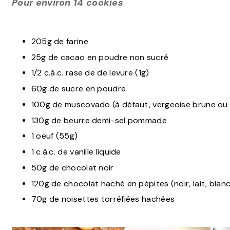
Pour environ 14 cookies
205g de farine
25g de cacao en poudre non sucré
1/2 c.à.c. rase de de levure (1g)
60g de sucre en poudre
100g de muscovado (à défaut, vergeoise brune ou
130g de beurre demi-sel pommade
1 oeuf (55g)
1 c.à.c. de vanille liquide
50g de chocolat noir
120g de chocolat haché en pépites (noir, lait, blanc
70g de noisettes torréfiées hachées