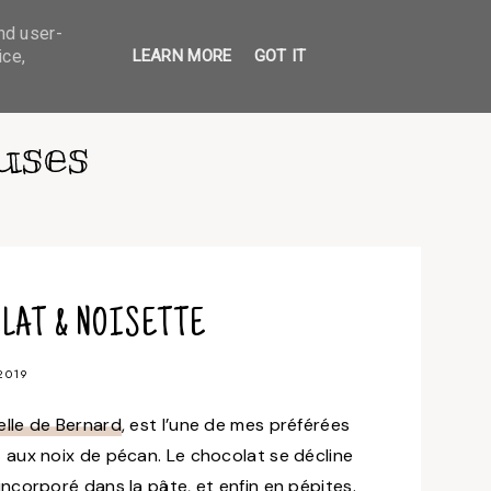
nd user-
ice,
LEARN MORE
GOT IT
uses
LAT & NOISETTE
2019
elle de Bernard
, est l’une de mes préférées
 aux noix de pécan. Le chocolat se décline
ncorporé dans la pâte, et enfin en pépites.