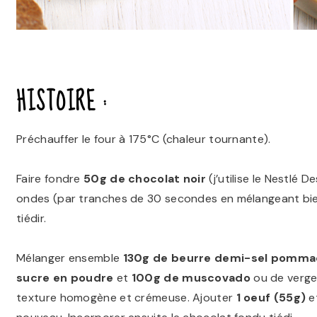
HISTOIRE :
Préchauffer le four à 175°C
(chaleur tournante)
.
Faire fondre
50g de chocolat noir
(j’utilise le Nestlé 
ondes
(par tranches de 30 secondes en mélangeant bi
tiédir.
Mélanger ensemble
130g de beurre demi-sel pomm
sucre en poudre
et
100g de muscovado
ou de vergeo
texture homogène et crémeuse. Ajouter
1 oeuf (55g)
e