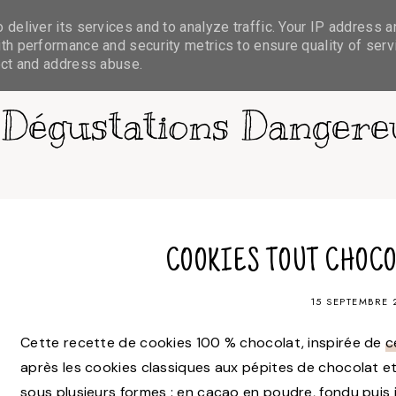
deliver its services and to analyze traffic. Your IP address a
CUISINE
DANS LES PLACARDS
CONTACT
th performance and security metrics to ensure quality of serv
ect and address abuse.
 Dégustations Dangere
COOKIES TOUT CHOCO
15 SEPTEMBRE 
Cette recette de cookies 100 % chocolat, inspirée de
c
après les cookies classiques aux pépites de chocolat et
sous plusieurs formes : en cacao en poudre, fondu puis i