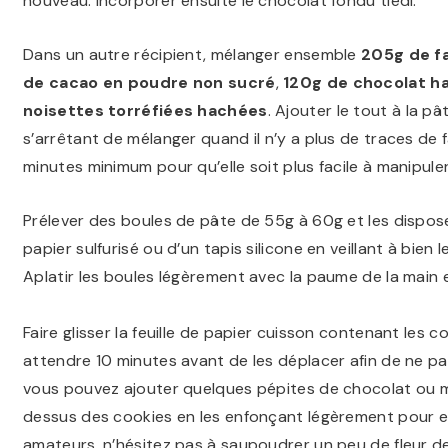
nouveau. Incorporer ensuite le chocolat fondu tiédi.
Dans un autre récipient, mélanger ensemble
205g de f
de cacao en poudre non sucré
,
120g de chocolat h
noisettes torréfiées hachées
. Ajouter le tout à la p
s’arrêtant de mélanger quand il n’y a plus de traces de 
minutes minimum pour qu’elle soit plus facile à manipuler
Prélever des boules de pâte de 55g à 60g et les dispos
papier sulfurisé ou d’un tapis silicone en veillant à bien 
Aplatir les boules légèrement avec la paume de la main
Faire glisser la feuille de papier cuisson contenant les cook
attendre 10 minutes avant de les déplacer afin de ne pas 
vous pouvez ajouter quelques pépites de chocolat ou m
dessus des cookies en les enfonçant légèrement pour e
amateurs, n’hésitez pas à saupoudrer un peu de fleur de