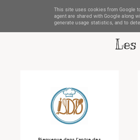
ACCUEIL
CARNETS DE RECETTES
This site uses cookies from Google to 
AU-DELÀ DE LA 
agent are shared with Google along wi
generate usage statistics, and to det
Les
Bienvenue dans l'antre des