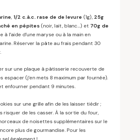
arine
,
1/2 c.à.c. rase de de levure
(1g),
25g
aché en pépites
(noir, lait, blanc…) et
70g de
âte à l’aide d’une maryse ou à la main en
farine. Réserver la pâte au frais pendant 30
.
er sur une plaque à pâtisserie recouverte de
les espacer
(j’en mets 8 maximum par fournée).
 et enfourner pendant 9 minutes.
ies sur une grille afin de les laisser tiédir ;
risquer de les casser. À la sortie du four,
orceaux de noisettes supplémentaires sur le
ncore plus de gourmandise. Pour les
 sel également !